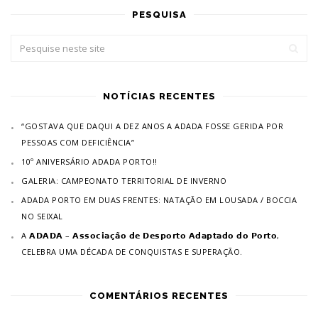
PESQUISA
NOTÍCIAS RECENTES
“GOSTAVA QUE DAQUI A DEZ ANOS A ADADA FOSSE GERIDA POR
PESSOAS COM DEFICIÊNCIA”
10º ANIVERSÁRIO ADADA PORTO!!
GALERIA: CAMPEONATO TERRITORIAL DE INVERNO
ADADA PORTO EM DUAS FRENTES: NATAÇÃO EM LOUSADA / BOCCIA
NO SEIXAL
A 𝗔𝗗𝗔𝗗𝗔 – 𝗔𝘀𝘀𝗼𝗰𝗶𝗮𝗰̧𝗮̃𝗼 𝗱𝗲 𝗗𝗲𝘀𝗽𝗼𝗿𝘁𝗼 𝗔𝗱𝗮𝗽𝘁𝗮𝗱𝗼 𝗱𝗼 𝗣𝗼𝗿𝘁𝗼,
CELEBRA UMA DÉCADA DE CONQUISTAS E SUPERAÇÃO.
COMENTÁRIOS RECENTES