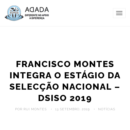
TOG
NAVI
FRANCISCO MONTES
INTEGRA O ESTÁGIO DA
SELECÇÃO NACIONAL –
DSISO 2019
POR RUI MONTES
13 SETEMBRO, 2019
NOTÍCIAS