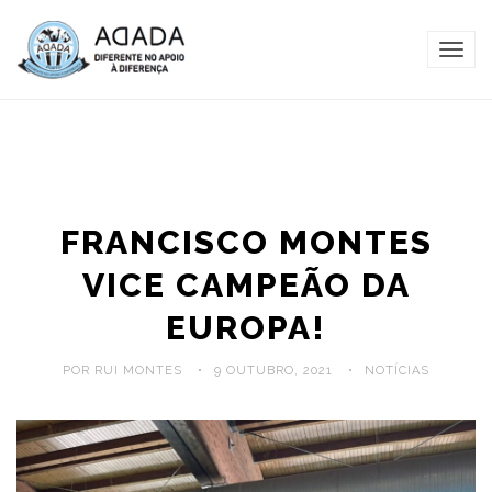
TOG
NAVI
FRANCISCO MONTES
VICE CAMPEÃO DA
EUROPA!
POR RUI MONTES
9 OUTUBRO, 2021
NOTÍCIAS