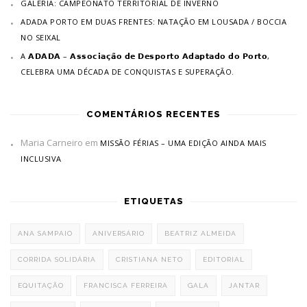
GALERIA: CAMPEONATO TERRITORIAL DE INVERNO
ADADA PORTO EM DUAS FRENTES: NATAÇÃO EM LOUSADA / BOCCIA
NO SEIXAL
A 𝗔𝗗𝗔𝗗𝗔 – 𝗔𝘀𝘀𝗼𝗰𝗶𝗮𝗰̧𝗮̃𝗼 𝗱𝗲 𝗗𝗲𝘀𝗽𝗼𝗿𝘁𝗼 𝗔𝗱𝗮𝗽𝘁𝗮𝗱𝗼 𝗱𝗼 𝗣𝗼𝗿𝘁𝗼,
CELEBRA UMA DÉCADA DE CONQUISTAS E SUPERAÇÃO.
COMENTÁRIOS RECENTES
Maria Carneiro
em
MISSÃO FÉRIAS – UMA EDIÇÃO AINDA MAIS
INCLUSIVA
ETIQUETAS
ANA SAMPAIO
ANIVERSÁRIO
BEATRIZ ALMEIDA
CORRIDA SOLIDÁRIA
CRISTIANA NETO
EDITORIAL
EQUITAÇÃO
FRANCISCA FERREIRA
GALA
JANTAR