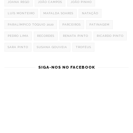
JOANA REGO
JOÃO CAMPOS
JOÃO PINHO
LUÍS MONTEIRO
MAFALDA SOARES
NATAÇÃO
PARALÍMPICO TÓQUIO 2020
PARCEIROS
PATINAGEM
PEDRO LIMA
RECORDES
RENATA PINTO
RICARDO PINTO
SARA PINTO
SUSANA GOUVEIA
TROFÉUS
SIGA-NOS NO FACEBOOK